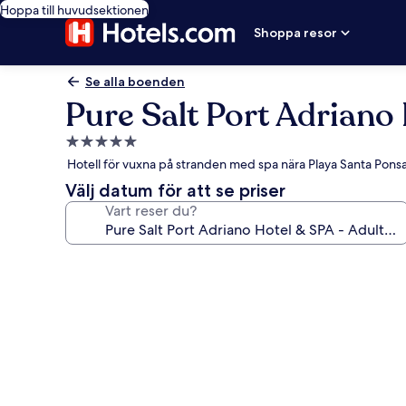
Hoppa till huvudsektionen
Shoppa resor
Se alla boenden
Pure Salt Port Adriano
5.0-
stjärnigt
Hotell för vuxna på stranden med spa nära Playa Santa Pons
boende
Välj datum för att se priser
Vart reser du?
Fotogalleri
för
Pure
Salt
Port
Adriano