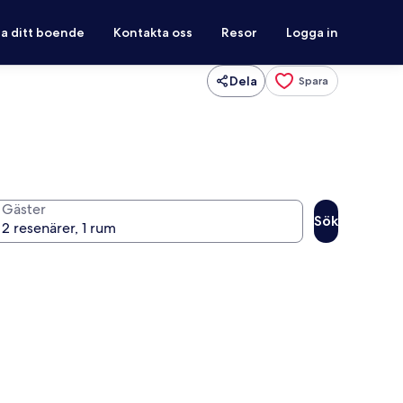
ra ditt boende
Kontakta oss
Resor
Logga in
Dela
Spara
Gäster
Sök