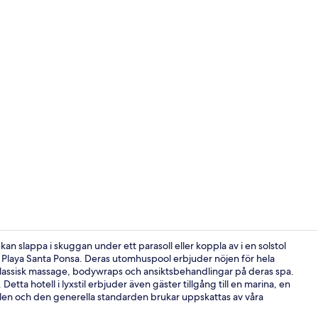
Property vi
an slappa i skuggan under ett parasoll eller koppla av i en solstol
n Playa Santa Ponsa. Deras utomhuspool erbjuder nöjen för hela
 klassisk massage, bodywraps och ansiktsbehandlingar på deras spa.
Behandlingsr
tta hotell i lyxstil erbjuder även gäster tillgång till en marina, en
len och den generella standarden brukar uppskattas av våra