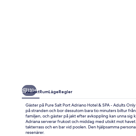
Hotel
&
SPA
-
Adults
Only
131+
Översikt
Rum
Läge
Regler
Gäster på Pure Salt Port Adriano Hotel & SPA - Adults Only k
på stranden och bor dessutom bara tio minuters biltur frå
familjen, och gäster på jakt efter avkoppling kan unna sig
Adriana serverar frukost och middag med utsikt mot havet. De
takterrass och en bar vid poolen. Den hjälpsamma persona
resenärer.