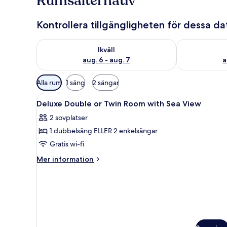
Rumsalternativ
Kontrollera tillgängligheten för dessa d
Kontrollera tillgängligheten för ikväll aug. 6 - aug. 7
Kontrollera ti
Ikväll
aug. 6 - aug. 7
a
Tillgängliga
Alla rum
1 säng
2 sängar
filter
Öppna
Minibar, värdeförvaringsskåp
för
16
Deluxe Double or Twin Room with Sea View
alla
rum
2 sovplatser
foton
1 dubbelsäng ELLER 2 enkelsängar
för
Deluxe
Gratis wi-fi
Double
Mer
Mer information
or
information
om
Twin
Deluxe
Room
Double
with
or
Sea
Twin
Room
View