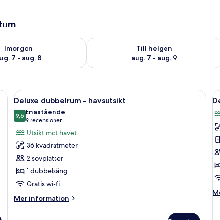
atum
llgängligheten för imorgon aug. 7 - aug. 8
Kontrollera tillgängligheten för den h
Imorgon
Till helgen
ug. 7 - aug. 8
aug. 7 - aug. 9
 på rummet och skrivbord
Öppna
Ett modernt hotellrum med en stor sä
Ö
9
Deluxe dubbelrum - havsutsikt
De
alla
al
Enastående
foton
9,6
f
9,6 av 10
(9 recensioner)
9 recensioner
för
f
Utsikt mot havet
Deluxe
D
36 kvadratmeter
dubbelrum
d
2 sovplatser
-
-
1 dubbelsäng
havsutsikt
h
Gratis wi-fi
(
M
Me
U
Mer
Mer information
in
information
o
om
De