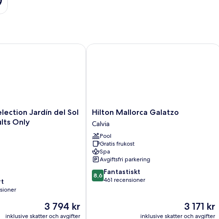
ction Jardín del Sol Suites - Adults Only
Hilton Mallorca Galatzo
Hilton
lection Jardín del Sol
Hilton Mallorca Galatzo
Mallorca
ults Only
Calvia
Galatzo
Pool
Calvia
Gratis frukost
Spa
Avgiftsfri parkering
8.6
Fantastiskt
8,6
av
461 recensioner
t
10,
sioner
Fantastiskt,
Priset
Priset
3 794 kr
3 171 kr
461 recensioner
är
är
oner
inklusive skatter och avgifter
inklusive skatter och avgifter