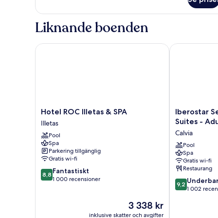
Superior
Access)
dubbelrum
-
Liknande boenden
terrass
(Pool
Access)
Hotel ROC Illetas & SPA
Iberostar Sele
Hotel
Iberostar
Hotel ROC Illetas & SPA
Iberostar Se
ROC
Selection
Suites - Ad
Illetas
Illetas
Jardín
Calvia
Pool
&
del
Spa
SPA
Sol
Pool
Parkering tillgänglig
Spa
Illetas
Suites
Gratis wi-fi
Gratis wi-fi
-
Restaurang
8.8
Fantastiskt
Adults
8,8
av
1 000 recensioner
9.2
Only
Underbar
9,2
10,
av
Calvia
1 002 recen
Fantastiskt,
10,
Priset
3 338 kr
1 000 recensioner
Underbart,
är
1 002 recensi
inklusive skatter och avgifter