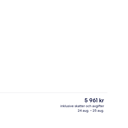
Exteriör
deo
Det
5 961 kr
nuvarande
inklusive skatter och avgifter
priset
24 aug. – 25 aug.
um för par, bastu, ångbastu och varma källor/mineralkällor
Behandlingsrum för par, bastu, ångba
är
5 961 kr