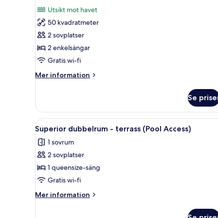
för
Utsikt mot havet
Juniorsvit
50 kvadratmeter
-
2 sovplatser
bubbelpool
2 enkelsängar
-
Gratis wi-fi
havsutsikt
Mer
Mer information
information
om
Se prise
Juniorsvit
-
bubbelpool
Öppna
Ett modernt vardagsrum med en s
3
-
Superior dubbelrum - terrass (Pool Access)
alla
havsutsikt
1 sovrum
foton
2 sovplatser
för
Superior
1 queensize-säng
dubbelrum
Gratis wi-fi
-
Mer
Mer information
terrass
information
(Pool
om
Se prise