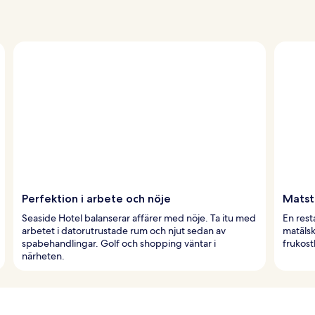
Perfektion i arbete och nöje
Matst
Seaside Hotel balanserar affärer med nöje. Ta itu med
En rest
arbetet i datorutrustade rum och njut sedan av
matälsk
spabehandlingar. Golf och shopping väntar i
frukost
närheten.