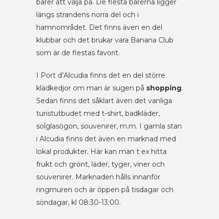
barer att välja på. De flesta barerna ligger
längs strandens norra del och i
hamnområdet. Det finns även en del
klubbar och det brukar vara Banana Club
som är de flestas favorit.
I Port d’Alcudia finns det en del större
klädkedjor om man är sugen på
shopping
.
Sedan finns det såklart även det vanliga
turistutbudet med t-shirt, badkläder,
solglasögon, souvenirer, m.m. I gamla stan
i Alcudia finns det även en marknad med
lokal produkter. Här kan man t ex hitta
frukt och grönt, läder, tyger, viner och
souvenirer. Marknaden hålls innanför
ringmuren och är öppen på tisdagar och
söndagar, kl 08:30-13:00.