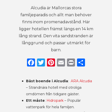
Alcudia är Mallorcas stora
familjeparadis och allt man behöver
finns inom promenadavstånd. Här
ligger hotellen främst längs en 14 km
lång strand. Den vita sandstranden är
långgrund och passar utmärkt för
barn.
Facebook
Twitter
Pinterest
Email
Print
Dela
Bäst boende i Alcudia
:
ARA Alcudia
– Strandnära hotell med otroliga
omdömen från tidigare gäster.
Ett måste
:
Hidropark
– Populär
vattenpark för hela familjen.