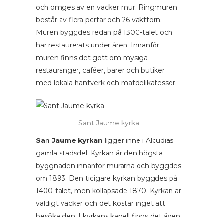
och omges av en vacker mur. Ringmuren
består av flera portar och 26 vakttorn.
Muren byggdes redan på 1300-talet och
har restaurerats under åren. Innanför
muren finns det gott om mysiga
restauranger, caféer, barer och butiker
med lokala hantverk och matdelikatesser.
Sant Jaume kyrka
San Jaume kyrkan
ligger inne i Alcudias
gamla stadsdel. Kyrkan är den högsta
byggnaden innanför murarna och byggdes
om 1893. Den tidigare kyrkan byggdes på
1400-talet, men kollapsade 1870. Kyrkan är
väldigt vacker och det kostar inget att
besöka den. I kyrkans kapell finns det även