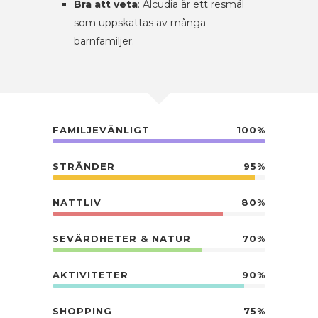
Bra att veta
: Alcudia är ett resmål
som uppskattas av många
barnfamiljer.
FAMILJEVÄNLIGT
100%
STRÄNDER
95%
NATTLIV
80%
SEVÄRDHETER & NATUR
70%
AKTIVITETER
90%
SHOPPING
75%