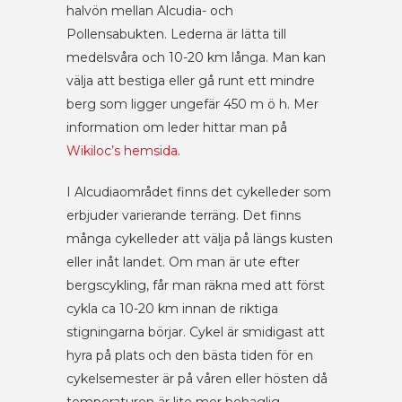
halvön mellan Alcudia- och
Pollensabukten. Lederna är lätta till
medelsvåra och 10-20 km långa. Man kan
välja att bestiga eller gå runt ett mindre
berg som ligger ungefär 450 m ö h. Mer
information om leder hittar man på
Wikiloc’s hemsida
.
I Alcudiaområdet finns det cykelleder som
erbjuder varierande terräng. Det finns
många cykelleder att välja på längs kusten
eller inåt landet. Om man är ute efter
bergscykling, får man räkna med att först
cykla ca 10-20 km innan de riktiga
stigningarna börjar. Cykel är smidigast att
hyra på plats och den bästa tiden för en
cykelsemester är på våren eller hösten då
temperaturen är lite mer behaglig.