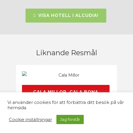
VISA HOTELL I ALCUDIA!
Liknande Resmål
CALA MILLOR, CALA BONA
& SA COMA
Vi använder cookies för att förbättra ditt besök på vår
hemsida.
Östkustens största turistområde med
Cookie inställningar
Jag förstår
fina sandstränder, aktiviteter och
nöjen.