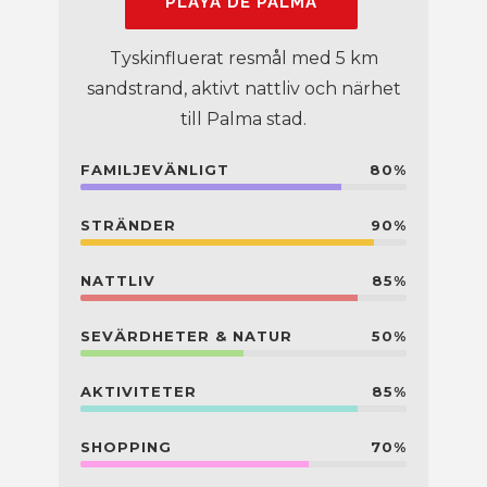
PLAYA DE PALMA
Tyskinfluerat resmål med 5 km
sandstrand, aktivt nattliv och närhet
till Palma stad.
FAMILJEVÄNLIGT
80%
STRÄNDER
90%
NATTLIV
85%
SEVÄRDHETER & NATUR
50%
AKTIVITETER
85%
SHOPPING
70%