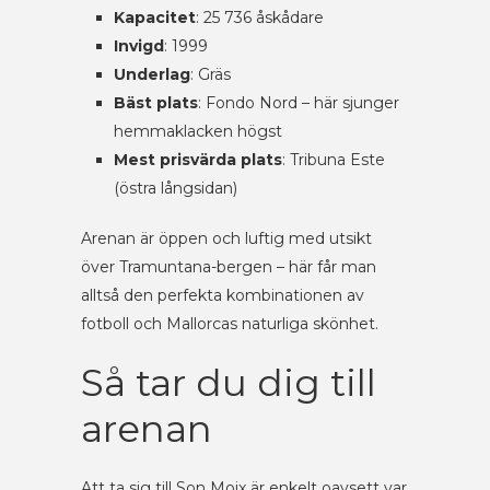
Kapacitet
: 25 736 åskådare
Invigd
: 1999
Underlag
: Gräs
Bäst plats
: Fondo Nord – här sjunger
hemmaklacken högst
Mest prisvärda plats
: Tribuna Este
(östra långsidan)
Arenan är öppen och luftig med utsikt
över Tramuntana-bergen – här får man
alltså den perfekta kombinationen av
fotboll och Mallorcas naturliga skönhet.
Så tar du dig till
arenan
Att ta sig till Son Moix är enkelt oavsett var