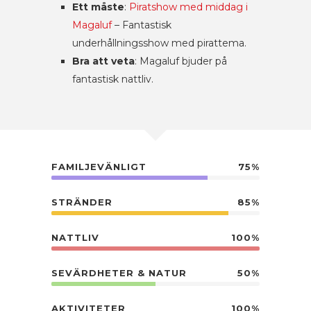
Ett måste
:
Piratshow med middag i
Magaluf
– Fantastisk
underhållningsshow med pirattema.
Bra att veta
: Magaluf bjuder på
fantastisk nattliv.
FAMILJEVÄNLIGT
75%
STRÄNDER
85%
NATTLIV
100%
SEVÄRDHETER & NATUR
50%
AKTIVITETER
100%