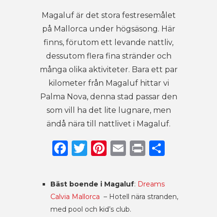
Magaluf är det stora festresemålet
på Mallorca under högsäsong. Här
finns, förutom ett levande nattliv,
dessutom flera fina stränder och
många olika aktiviteter. Bara ett par
kilometer från Magaluf hittar vi
Palma Nova, denna stad passar den
som vill ha det lite lugnare, men
ändå nära till nattlivet i Magaluf.
Facebook
Twitter
Pinterest
Email
Print
Dela
Bäst boende i Magaluf
:
Dreams
Calvia Mallorca
– Hotell nära stranden,
med pool och kid’s club.