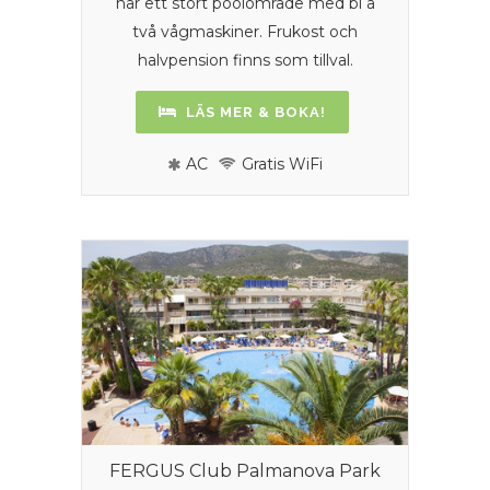
har ett stort poolområde med bl a
två vågmaskiner. Frukost och
halvpension finns som tillval.
LÄS MER & BOKA!
AC
Gratis WiFi
FERGUS Club Palmanova Park