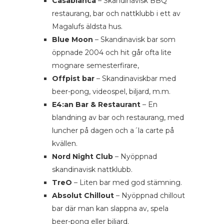
Casablanca
– Skandinavisk BBQ
restaurang, bar och nattklubb i ett av
Magalufs äldsta hus.
Blue Moon
– Skandinavisk bar som
öppnade 2004 och hit går ofta lite
mognare semesterfirare,
Offpist bar
– Skandinaviskbar med
beer-pong, videospel, biljard, m.m.
E4:an Bar & Restaurant
– En
blandning av bar och restaurang, med
luncher på dagen och a´la carte på
kvällen.
Nord Night Club
– Nyöppnad
skandinavisk nattklubb.
TreO
– Liten bar med god stämning.
Absolut Chillout
– Nyöppnad chillout
bar där man kan slappna av, spela
beer-pong eller biljard.