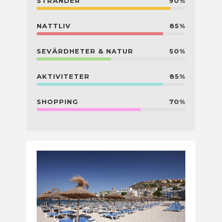
STRÄNDER
90%
NATTLIV
85%
SEVÄRDHETER & NATUR
50%
AKTIVITETER
85%
SHOPPING
70%