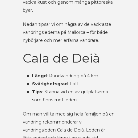
vackra kust och genom många pittoreska
byar.
Nedan tipsar vi om några av de vackraste
vandringslederna på Mallorca – för både
nybörjare och mer erfarna vandrare.
Cala de Deià
Längd
: Rundvandring på 4 km.
Svårighetsgrad
: Lätt.
Tips
: Stanna vid en av grillplatserna
som finns runt leden.
Om man vill ta med sig hela familjen på en
vandring rekommenderar vi
vandringsleden Cala de Deià. Leden är
lättvandrad och löper i en runda vid