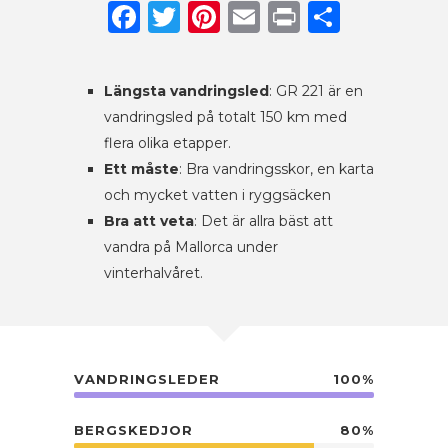
Facebook
Twitter
Pinterest
Email
Print
Dela
Längsta vandringsled
: GR 221 är en
vandringsled på totalt 150 km med
flera olika etapper.
Ett måste
: Bra vandringsskor, en karta
och mycket vatten i ryggsäcken
Bra att veta
: Det är allra bäst att
vandra på Mallorca under
vinterhalvåret.
VANDRINGSLEDER
100%
BERGSKEDJOR
80%