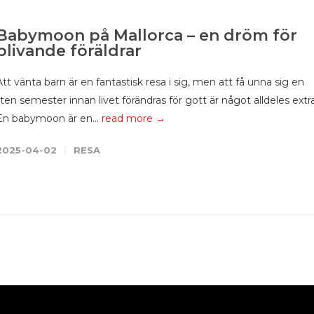
Babymoon på Mallorca – en dröm för
blivande föräldrar
Att vänta barn är en fantastisk resa i sig, men att få unna sig en
liten semester innan livet förändras för gott är något alldeles extra
En babymoon är en...
read more →
2025-04-02
RESA