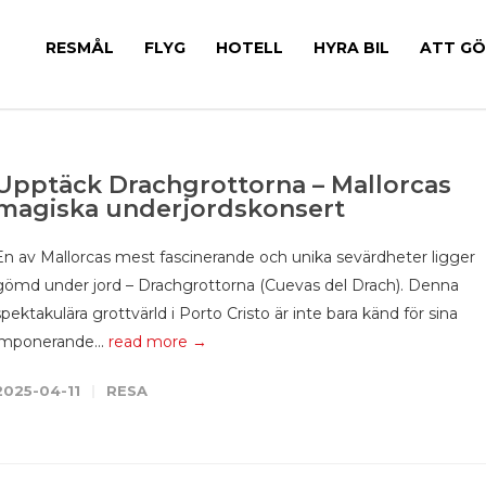
RESMÅL
FLYG
HOTELL
HYRA BIL
ATT G
Upptäck Drachgrottorna – Mallorcas
magiska underjordskonsert
En av Mallorcas mest fascinerande och unika sevärdheter ligger
gömd under jord – Drachgrottorna (Cuevas del Drach). Denna
spektakulära grottvärld i Porto Cristo är inte bara känd för sina
imponerande...
read more →
2025-04-11
RESA